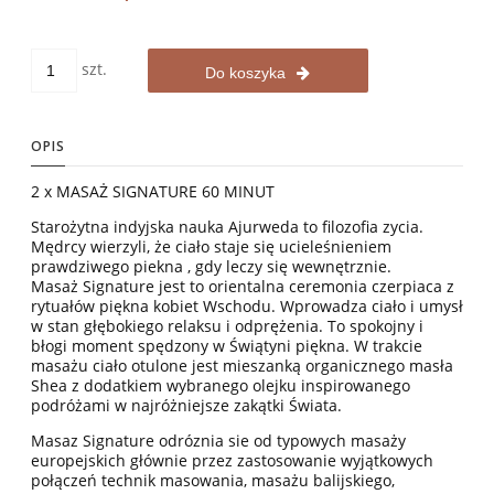
szt.
Do koszyka
OPIS
2 x MASAŻ SIGNATURE 60 MINUT
Starożytna indyjska nauka Ajurweda to filozofia zycia.
Mędrcy wierzyli, że ciało staje się ucieleśnieniem
prawdziwego piekna , gdy leczy się wewnętrznie.
Masaż Signature jest to orientalna ceremonia czerpiaca z
rytuałów piękna kobiet Wschodu. Wprowadza ciało i umysł
w stan głębokiego relaksu i odprężenia. To spokojny i
błogi moment spędzony w Świątyni piękna. W trakcie
masażu ciało otulone jest mieszanką organicznego masła
Shea z dodatkiem wybranego olejku inspirowanego
podróżami w najróżniejsze zakątki Świata.
Masaz Signature odróznia sie od typowych masaży
europejskich głównie przez zastosowanie wyjątkowych
połączeń technik masowania, masażu balijskiego,