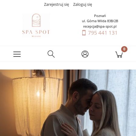
Zarejestruj się
Zaloguj się
Poznań
ul. Górna Wilda 83B/2B
recepcja@spa-spot.pl
795 441 131