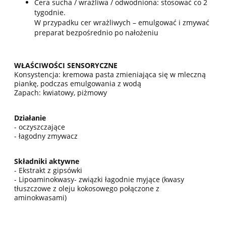
Cera sucha / wrażliwa / odwodniona: stosować co 2
tygodnie.
W przypadku cer wrażliwych – emulgować i zmywać
preparat bezpośrednio po nałożeniu
WŁAŚCIWOŚCI SENSORYCZNE
Konsystencja: kremowa pasta zmieniająca się w mleczną
piankę, podczas emulgowania z wodą
Zapach: kwiatowy, piżmowy
Działanie
- oczyszczające
- łagodny zmywacz
Składniki aktywne
- Ekstrakt z gipsówki
- Lipoaminokwasy- związki łagodnie myjące (kwasy
tłuszczowe z oleju kokosowego połączone z
aminokwasami)