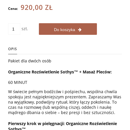
920,00 ZŁ
Cena:
szt.
Do koszyka
OPIS
Pakiet dla dwóch osób
Organiczne Rozświetlenie Sothys™ +
Masaż Pleców:
60 MINUT
W świecie pełnym bodźców i pośpiechu, wspólna chwila
spokoju jest najpiękniejszym prezentem. Zapraszamy Was
na wyjątkowy, podwójny rytuał, który łączy pokolenia. To
czas na rozmowę (lub wspólną ciszę), oddech i naukę
mądrego dbania o siebie – bez presji i bez sztuczności
.
Pierwszy krok w pielęgnacji: Organiczne Rozświetlenie
Sothys™