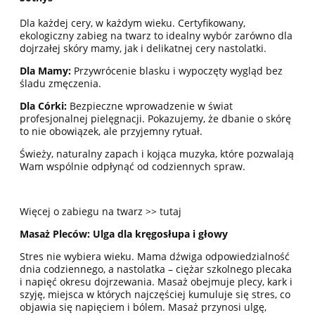
Dla każdej cery, w każdym wieku. Certyfikowany,
ekologiczny zabieg na twarz to idealny wybór zarówno dla
dojrzałej skóry mamy, jak i delikatnej cery nastolatki.
Dla Mamy:
Przywrócenie blasku i wypoczęty wygląd bez
śladu zmęczenia
.
Dla Córki:
Bezpieczne wprowadzenie w świat
profesjonalnej pielęgnacji. Pokazujemy, że dbanie o skórę
to nie obowiązek, ale przyjemny rytuał
.
Świeży, naturalny zapach i kojąca muzyka, które pozwalają
Wam wspólnie odpłynąć od codziennych spraw
.
Więcej o zabiegu na twarz >> tutaj
Masaż Pleców: Ulga dla kręgosłupa i głowy
Stres nie wybiera wieku. Mama dźwiga odpowiedzialność
dnia codziennego, a nastolatka – ciężar szkolnego plecaka
i napięć okresu dojrzewania
.
Masaż obejmuje plecy, kark i
szyję, miejsca w których najczęściej kumuluje się stres, co
objawia się napięciem i bólem. Masaż przynosi ulgę,