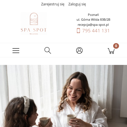
Zarejestruj się
Zaloguj się
Poznań
ul. Górna Wilda 83B/2B
recepcja@spa-spot.pl
795 441 131