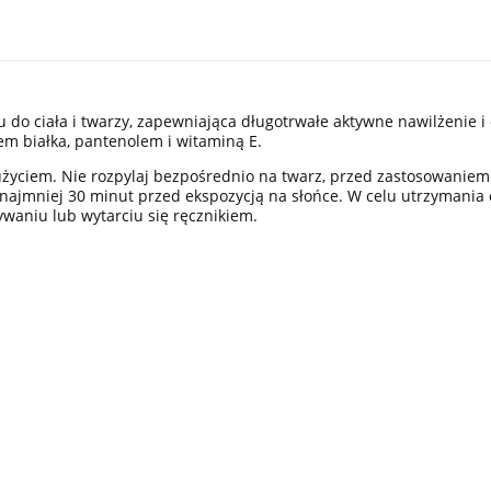
u do ciała i twarzy, zapewniająca długotrwałe aktywne nawilżenie 
m białka, pantenolem i witaminą E.
użyciem. Nie rozpylaj bezpośrednio na twarz, przed zastosowaniem
 co najmniej 30 minut przed ekspozycją na słońce. W celu utrzymani
ływaniu lub wytarciu się ręcznikiem.