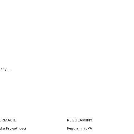
Yoghurt emulsja ochronna do ciała i twarzy SPF50 w sprayu
ORMACJE
REGULAMINY
tyka Prywatności
Regulamin SPA