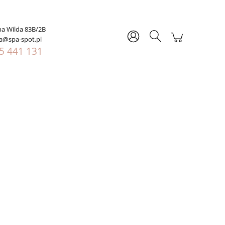
Zarejestruj się
Zaloguj się
ń
na Wilda 83B/2B
ja@spa-spot.pl
5 441 131