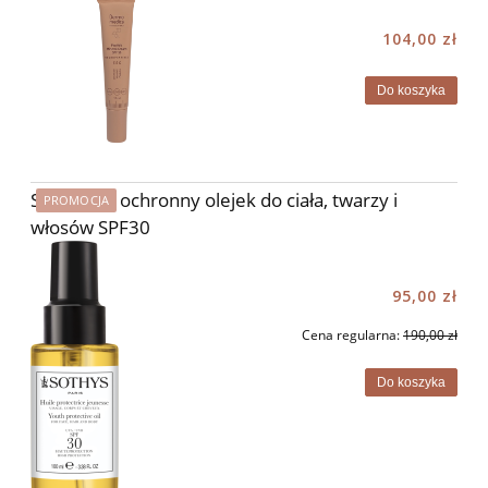
104,00 zł
Do koszyka
Słoneczny ochronny olejek do ciała, twarzy i
PROMOCJA
włosów SPF30
95,00 zł
Cena regularna:
190,00 zł
Do koszyka