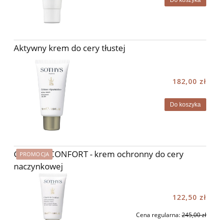
Aktywny krem do cery tłustej
182,00 zł
Do koszyka
CLARTE&CONFORT - krem ochronny do cery
PROMOCJA
naczynkowej
122,50 zł
Cena regularna:
245,00 zł