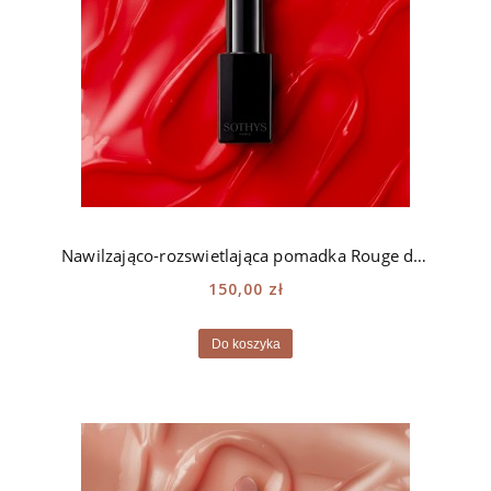
Nawilzająco-rozswietlająca pomadka Rouge doux Sothys - 132 rouge Grenelle
150,00 zł
Do koszyka