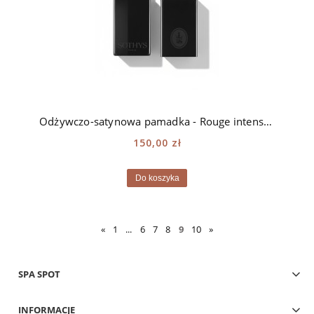
Odżywczo-satynowa pamadka - Rouge intense Sothys - 251 Tolbiac
150,00 zł
Do koszyka
«
1
...
6
7
8
9
10
»
SPA SPOT
INFORMACJE