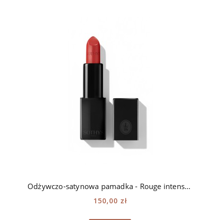
Odżywczo-satynowa pamadka - Rouge intense Sothys - 252 rouge Montsouris
150,00 zł