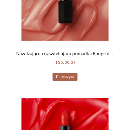
Nawilzająco-rozswietlająca pomadka Rouge doux Sothys - 111 rose Muette
150,00 zł
Do koszyka