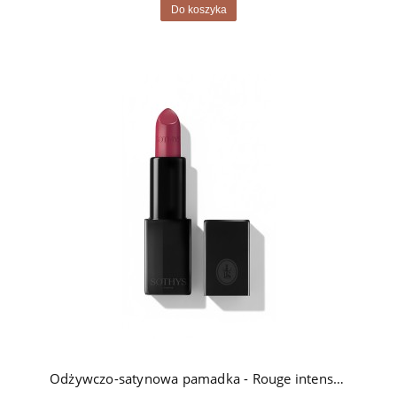
Do koszyka
Odżywczo-satynowa pamadka - Rouge intense Sothys - 253 framboise Foch