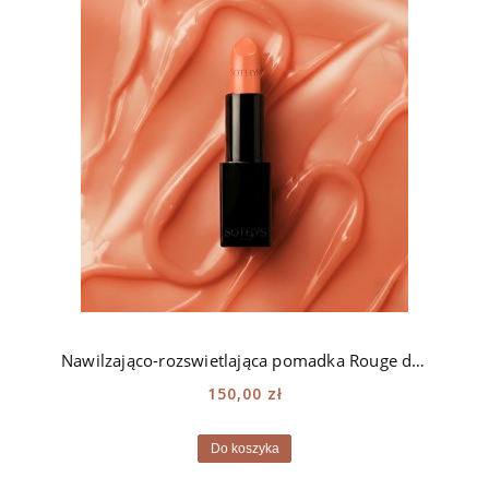
Nawilzająco-rozswietlająca pomadka Rouge doux Sothys - 137 orange Daumesnil
150,00 zł
Do koszyka